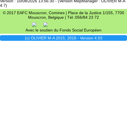
Version : 10/08/2026 13:56:30 - (Version MepManager : OLIVIER M-A
4.7)
© 2017 EAFC Mouscron, Comines | Place de la Justice 1/155, 7700
Mouscron, Belgique | Tél.:056/84 23 72
Avec le soutien du Fonds Social Européen
(c) OLIVIER M-A 2015, 2018 - Version 4.03