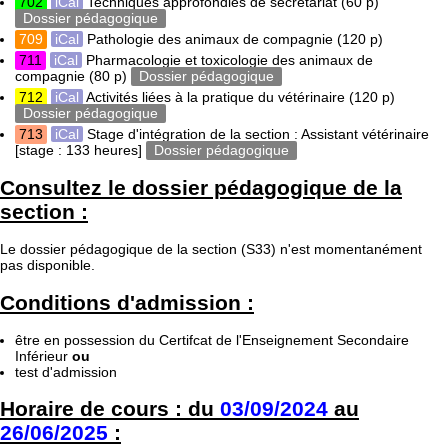
702
iCal
Techniques approfondies de secrétariat
(60 p)
Dossier pédagogique
709
iCal
Pathologie des animaux de compagnie
(120 p)
711
iCal
Pharmacologie et toxicologie des animaux de
compagnie
(80 p)
Dossier pédagogique
712
iCal
Activités liées à la pratique du vétérinaire
(120 p)
Dossier pédagogique
713
iCal
Stage d'intégration de la section : Assistant vétérinaire
[stage : 133 heures]
Dossier pédagogique
Consultez le dossier pédagogique de la
section :
Le dossier pédagogique de la section (S33) n'est momentanément
pas disponible.
Conditions d'admission :
être en possession du Certifcat de l'Enseignement Secondaire
Inférieur
ou
test d'admission
Horaire de cours : du
03/09/2024
au
26/06/2025
: