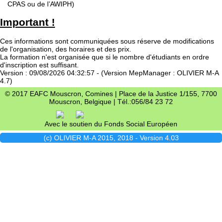
CPAS ou de l’AWIPH)
Important !
Ces informations sont communiquées sous réserve de modifications
de l'organisation, des horaires et des prix.
La formation n'est organisée que si le nombre d'étudiants en ordre
d'inscription est suffisant.
Version : 09/08/2026 04:32:57 - (Version MepManager : OLIVIER M-A
4.7)
© 2017 EAFC Mouscron, Comines | Place de la Justice 1/155, 7700
Mouscron, Belgique | Tél.:056/84 23 72
Avec le soutien du Fonds Social Européen
(c) OLIVIER M-A 2015, 2018 - Version 4.03