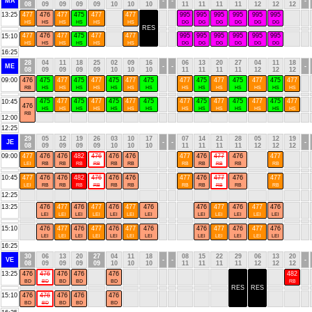
MA
-
-
-
08
09
09
09
09
10
10
10
11
11
11
11
12
12
12
13:25
477
476
477
475
477
477
995
995
995
995
995
995
HS
HS
HS
HS
HS
HS
DG
DG
DG
DG
DG
DG
RES
477
476
477
475
477
477
995
995
995
995
995
995
15:10
HS
HS
HS
HS
HS
HS
DG
DG
DG
DG
DG
DG
16:25
28
04
11
18
25
02
09
16
06
13
20
27
04
11
18
ME
-
-
-
08
09
09
09
09
10
10
10
11
11
11
11
12
12
12
09:00
476
475
477
475
477
475
477
475
477
475
477
475
477
475
477
RB
HS
HS
HS
HS
HS
HS
HS
HS
HS
HS
HS
HS
HS
HS
475
477
475
477
475
477
475
477
475
477
475
477
475
477
10:45
476
HS
HS
HS
HS
HS
HS
HS
HS
HS
HS
HS
HS
HS
HS
RB
12:00
12:25
29
05
12
19
26
03
10
17
07
14
21
28
05
12
19
JE
-
-
-
08
09
09
09
09
10
10
10
11
11
11
11
12
12
12
09:00
477
476
476
482
476
476
476
477
476
477
476
477
LEl
RB
RB
RB
RB
RB
RB
RB
RB
RB
RB
RB
10:45
477
476
476
482
476
476
476
477
476
477
476
477
LEl
RB
RB
RB
RB
RB
RB
RB
RB
RB
RB
RB
12:25
13:25
476
477
476
477
476
477
476
476
477
476
477
476
LEl
LEl
LEl
LEl
LEl
LEl
LEl
LEl
LEl
LEl
LEl
LEl
15:10
476
477
476
477
476
477
476
476
477
476
477
476
LEl
LEl
LEl
LEl
LEl
LEl
LEl
LEl
LEl
LEl
LEl
LEl
16:25
30
06
13
20
27
04
11
18
08
15
22
29
06
13
20
VE
-
-
-
08
09
09
09
09
10
10
10
11
11
11
11
12
12
12
13:25
476
476
476
476
476
482
BD
BD
BD
BD
BD
RB
RES
RES
15:10
476
476
476
476
476
BD
BD
BD
BD
BD