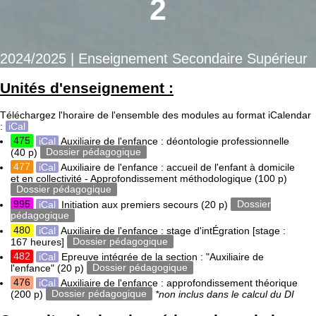
2
2024/2025 | Enseignement Secondaire Supérieur
Unités d'enseignement :
Téléchargez l'horaire de l'ensemble des modules au format iCalendar
:
iCal
475
iCal
Auxiliaire de l'enfance : déontologie professionnelle
(40 p)
Dossier pédagogique
477
iCal
Auxiliaire de l'enfance : accueil de l'enfant à domicile
et en collectivité - Approfondissement méthodologique
(100 p)
Dossier pédagogique
995
iCal
Initiation aux premiers secours
(20 p)
Dossier
pédagogique
480
iCal
Auxiliaire de l'enfance : stage d'intÉgration [stage :
167 heures]
Dossier pédagogique
482
iCal
Epreuve intégrée de la section : "Auxiliaire de
l'enfance"
(20 p)
Dossier pédagogique
476
iCal
Auxiliaire de l'enfance : approfondissement théorique
(200 p)
Dossier pédagogique
*non inclus dans le calcul du DI