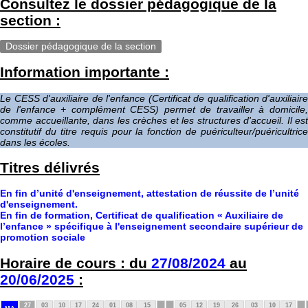
Consultez le dossier pédagogique de la
section :
Dossier pédagogique de la section
Information importante :
Le CESS d'auxiliaire de l'enfance (Certificat de qualification d'auxiliaire
de l'enfance + complément CESS) permet de travailler à domicile,
comme accueillante, dans les crèches et les structures d'accueil. Il est
constitutif du titre requis pour la fonction de puériculteur/puéricultrice
dans les écoles.
Titres délivrés
En fin d’unité d'enseignement, attestation de réussite de l’unité
d'enseignement.
En fin de formation, Certificat de qualification « Auxiliaire de
l’enfance » spécifique à l'enseignement secondaire supérieur de
promotion sociale
Horaire de cours : du
27/08/2024
au
20/06/2025
:
27
03
10
17
24
01
08
15
05
12
19
26
03
10
17