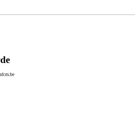
rde
eafcm.be