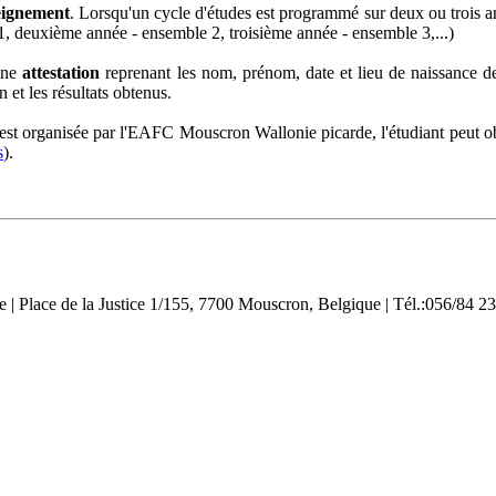
seignement
. Lorsqu'un cycle d'études est programmé sur deux ou trois an
, deuxième année - ensemble 2, troisième année - ensemble 3,...)
'une
attestation
reprenant les nom, prénom, date et lieu de naissance de 
n et les résultats obtenus.
est organisée par l'EAFC Mouscron Wallonie picarde, l'étudiant peut obt
s
).
Place de la Justice 1/155, 7700 Mouscron, Belgique | Tél.:056/84 23