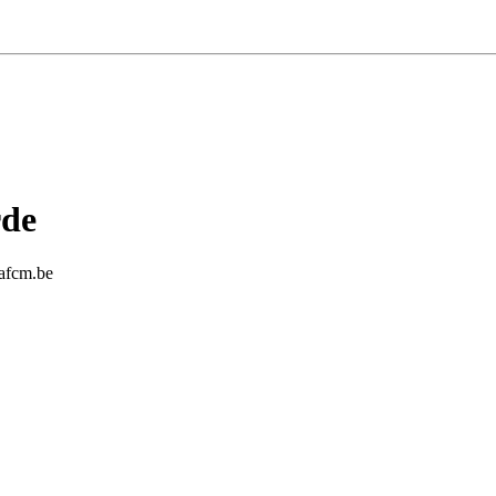
rde
eafcm.be